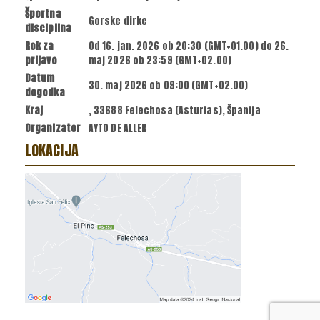
Športna
Gorske dirke
disciplina
Rok za
Od
16. jan. 2026
ob
20:30 (GMT+01.00)
do
26.
prijavo
maj 2026
ob
23:59 (GMT+02.00)
Datum
30. maj 2026
ob
09:00 (GMT+02.00)
dogodka
Kraj
, 33688 Felechosa (Asturias), Španija
Organizator
AYTO DE ALLER
LOKACIJA