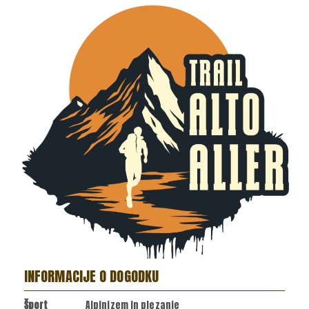
INFORMACIJE O DOGODKU
Šport
Alpinizem in plezanje