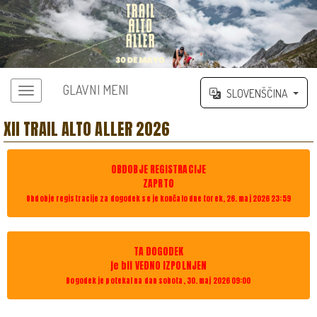
GLAVNI MENI
SLOVENŠČINA
XII TRAIL ALTO ALLER 2026
OBDOBJE REGISTRACIJE
ZAPRTO
Obdobje registracije za dogodek se je končalo dne torek, 26. maj 2026 23:59
TA DOGODEK
je bil VEDNO IZPOLNJEN
Dogodek je potekal na dan sobota, 30. maj 2026 09:00