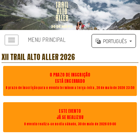
MENU PRINCIPAL
PORTUGUÊS
XII TRAIL ALTO ALLER 2026
O PRAZO DE INSCRIÇÃO
ESTÁ ENCERRADO
O prazo de inscrição para o evento terminou a terça-feira, 26 de maio de 2026 23:59
ESTE EVENTO
JÁ SE REALIZOU
O evento realiza-se no dia sábado, 30 de maio de 2026 09:00