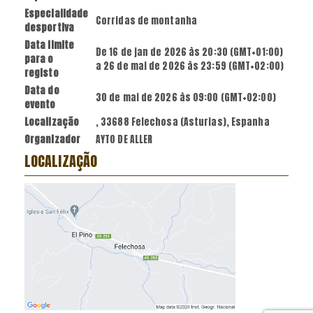
Especialidade
Corridas de montanha
desportiva
Data limite
De
16 de jan de 2026
às
20:30 (GMT+01:00)
para o
a
26 de mai de 2026
às
23:59 (GMT+02:00)
registo
Data do
30 de mai de 2026
às
09:00 (GMT+02:00)
evento
Localização
, 33688 Felechosa (Asturias), Espanha
Organizador
AYTO DE ALLER
LOCALIZAÇÃO