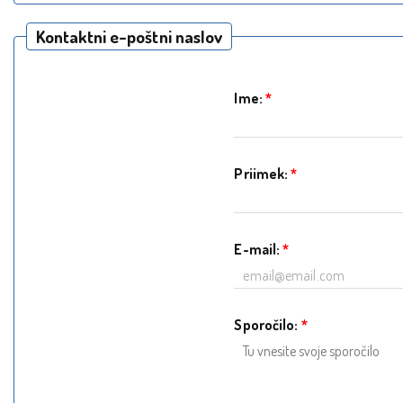
Kontaktni e-poštni naslov
Ime:
*
Priimek:
*
E-mail:
*
Sporočilo:
*