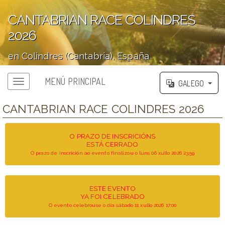
CANTABRIAN RACE COLINDRES
2026
en Colindres (Cantabria), España
';
MENÚ PRINCIPAL
GALEGO
CANTABRIAN RACE COLINDRES 2026
O PRAZO DE INSCRICIÓNS
ESTÁ CERRADO
O prazo de inscrición ao evento finalizou o luns 06 xullo 2026 23:59
ESTE EVENTO
YA FOI CELEBRADO
O evento celebrouse o día sábado 11 xullo 2026 17:00