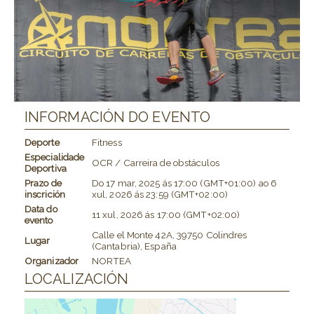
INFORMACIÓN DO EVENTO
Deporte
Fitness
Especialidade
OCR / Carreira de obstáculos
Deportiva
Prazo de
Do
17 mar, 2025
ás
17:00 (GMT+01:00)
ao
6
inscrición
xul, 2026
ás
23:59 (GMT+02:00)
Data do
11 xul, 2026
ás
17:00 (GMT+02:00)
evento
Calle el Monte 42A, 39750 Colindres
Lugar
(Cantabria), España
Organizador
NORTEA
LOCALIZACIÓN