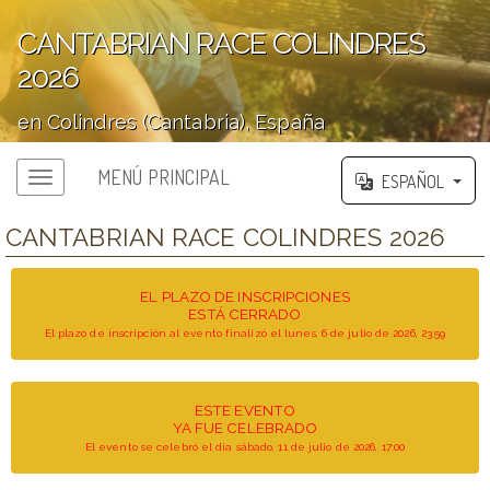
CANTABRIAN RACE COLINDRES
2026
en Colindres (Cantabria), España
';
MENÚ PRINCIPAL
ESPAÑOL
CANTABRIAN RACE COLINDRES 2026
EL PLAZO DE INSCRIPCIONES
ESTÁ CERRADO
El plazo de inscripción al evento finalizó el lunes, 6 de julio de 2026, 23:59
ESTE EVENTO
YA FUE CELEBRADO
El evento se celebró el día sábado, 11 de julio de 2026, 17:00