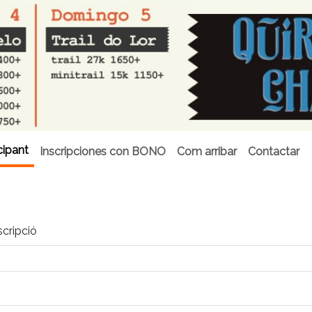
cipant
Inscripciones con BONO
Com arribar
Contactar
scripció