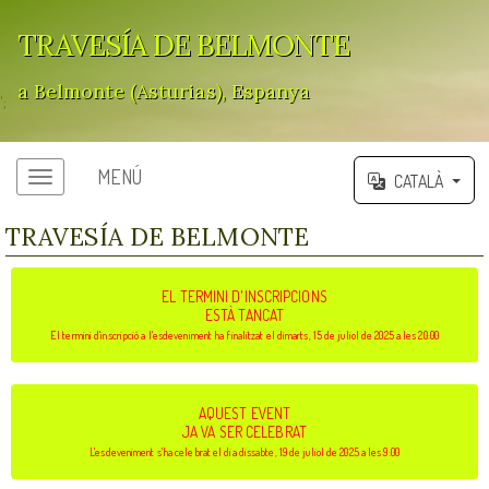
TRAVESÍA DE BELMONTE
a Belmonte (Asturias), Espanya
';
MENÚ
CATALÀ
TRAVESÍA DE BELMONTE
EL TERMINI D'INSCRIPCIONS
ESTÀ TANCAT
El termini d'inscripció a l'esdeveniment ha finalitzat el dimarts, 15 de juliol de 2025 a les 20:00
AQUEST EVENT
JA VA SER CELEBRAT
L'esdeveniment s'ha celebrat el dia dissabte, 19 de juliol de 2025 a les 9:00