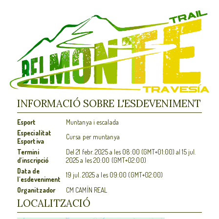
INFORMACIÓ SOBRE L'ESDEVENIMENT
Esport
Muntanya i escalada
Especialitat
Cursa per muntanya
Esportiva
Termini
Del
21 febr. 2025
a les
08:00 (GMT+01:00)
al
15 jul.
d'inscripció
2025
a les
20:00 (GMT+02:00)
Data de
19 jul. 2025
a les
09:00 (GMT+02:00)
l'esdeveniment
Organitzador
CM CAMÍN REAL
LOCALITZACIÓ