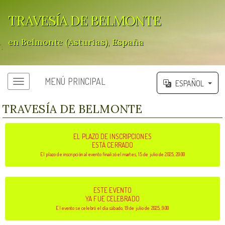
TRAVESÍA DE BELMONTE
en Belmonte (Asturias), España
';
MENÚ PRINCIPAL
ESPAÑOL
TRAVESÍA DE BELMONTE
EL PLAZO DE INSCRIPCIONES
ESTÁ CERRADO
El plazo de inscripción al evento finalizó el martes, 15 de julio de 2025, 20:00
ESTE EVENTO
YA FUE CELEBRADO
El evento se celebró el día sábado, 19 de julio de 2025, 9:00