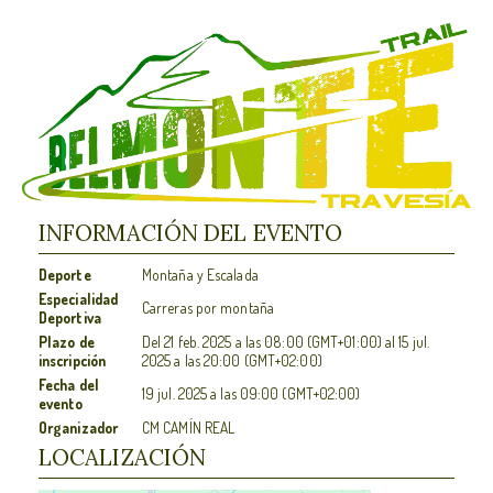
INFORMACIÓN DEL EVENTO
Deporte
Montaña y Escalada
Especialidad
Carreras por montaña
Deportiva
Plazo de
Del
21 feb. 2025
a las
08:00 (GMT+01:00)
al
15 jul.
inscripción
2025
a las
20:00 (GMT+02:00)
Fecha del
19 jul. 2025
a las
09:00 (GMT+02:00)
evento
Organizador
CM CAMÍN REAL
LOCALIZACIÓN