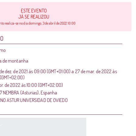
ESTE EVENTO
JÁ SE REALIZOU
nto realiza-se no dia domingo, 3 de abril de 2022 10:00
TO
smo
da de montanha
de dez. de 2021
às
09:00 (GMT+01:00)
a
27 de mar. de 2022
às
 (GMT+02:00)
br. de 2022
às
10:00 (GMT+02:00)
7 NEMBRA (Asturias), Espanha
INO ASTUR UNIVERSIDAD DE OVIEDO