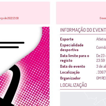
rço de 2022 23:59
O eve
INFORMAÇÃO DO EVEN
Esporte
Atleti
Especialidade
Corri
desportiva
Data limite para o
De
23 
registo
23:59
Data do evento
3 de a
Localização
, 3367
Organizador
GM RE
LOCALIZAÇÃO