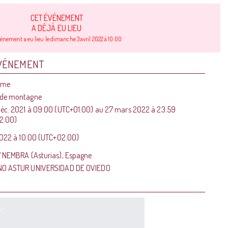
CET ÉVÉNEMENT
A DÉJÀ EU LIEU
vénement a eu lieu le dimanche 3 avril 2022 à 10:00
ÉVÉNEMENT
sme
 de montagne
éc. 2021
à
09:00 (UTC+01:00)
au
27 mars 2022
à
23:59
2:00)
2022
à
10:00 (UTC+02:00)
 NEMBRA (Asturias), Espagne
NO ASTUR UNIVERSIDAD DE OVIEDO