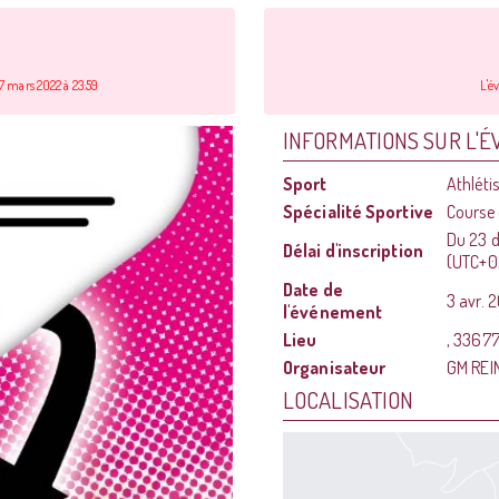
7 mars 2022 à 23:59
L'é
INFORMATIONS SUR L'
Sport
Athléti
Spécialité Sportive
Course
Du
23 d
Délai d'inscription
(UTC+0
Date de
3 avr. 
l'événement
Lieu
, 33677
Organisateur
GM REI
LOCALISATION