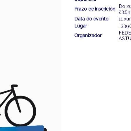
Do
20
Prazo de inscrición
23:59
Data do evento
11 xu
Lugar
, 339
FEDE
Organizador
ASTU