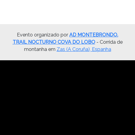
Evento organizado por
AD MONTEBRONDO.
TRAIL NOCTURNO COVA DO LOBO
- Corrida de
montanha em
Zas (A Coruña), Espanha