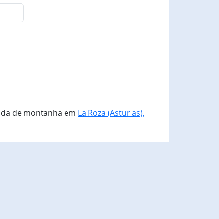
rida de montanha em
La Roza (Asturias),