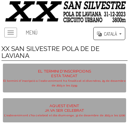
MENÚ
CATALÀ
XX SAN SILVESTRE POLA DE DE
LAVIANA
EL TERMINI D'INSCRIPCIONS
ESTÀ TANCAT
El termini d'inscripció a l'esdeveniment ha finalitzat el divendres, 29 de desembre
de 2023 a les 23:59
AQUEST EVENT
JA VA SER CELEBRAT
L'esdeveniment s'ha celebrat el dia diumenge, 31 de desembre de 2023 a les 12:00