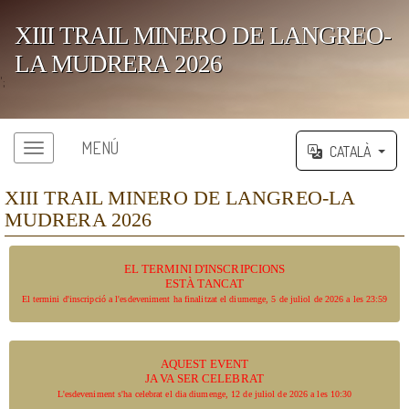
XIII TRAIL MINERO DE LANGREO-
LA MUDRERA 2026
';
MENÚ
CATALÀ
XIII TRAIL MINERO DE LANGREO-LA
MUDRERA 2026
EL TERMINI D'INSCRIPCIONS
ESTÀ TANCAT
El termini d'inscripció a l'esdeveniment ha finalitzat el diumenge, 5 de juliol de 2026 a les 23:59
AQUEST EVENT
JA VA SER CELEBRAT
L'esdeveniment s'ha celebrat el dia diumenge, 12 de juliol de 2026 a les 10:30