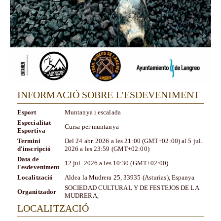
INFORMACIÓ SOBRE L'ESDEVENIMENT
Esport
Muntanya i escalada
Especialitat
Cursa per muntanya
Esportiva
Termini
Del
24 abr. 2026
a les
21:00 (GMT+02:00)
al
5 jul.
d'inscripció
2026
a les
23:59 (GMT+02:00)
Data de
12 jul. 2026
a les
10:30 (GMT+02:00)
l'esdeveniment
Localització
Aldea la Mudrera 25, 33935 (Asturias), Espanya
SOCIEDAD CULTURAL Y DE FESTEJOS DE LA
Organitzador
MUDRERA,
LOCALITZACIÓ