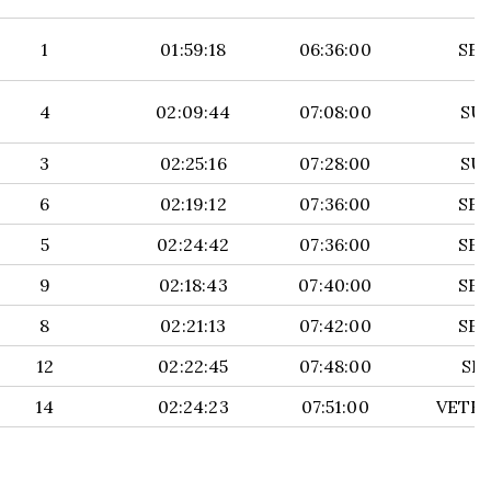
1
01:59:18
06:36:00
SE
4
02:09:44
07:08:00
SU
3
02:25:16
07:28:00
SU
6
02:19:12
07:36:00
SE
5
02:24:42
07:36:00
SE
9
02:18:43
07:40:00
SE
8
02:21:13
07:42:00
SE
12
02:22:45
07:48:00
SE
14
02:24:23
07:51:00
VETE
POS
T. A
RITMO/KM
CAT
COVADONGA
META