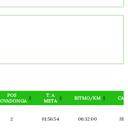
POS
T. A
RITMO/KM
CAT
COVADONGA
META
2
01:56:54
06:32:00
SE