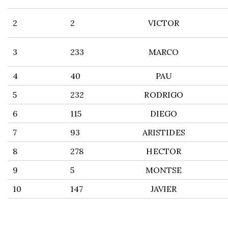
2
2
VICTOR
3
233
MARCO
4
40
PAU
5
232
RODRIGO
6
115
DIEGO
7
93
ARISTIDES
8
278
HECTOR
9
5
MONTSE
10
147
JAVIER
P.
DORSAL
PARTICIPANTE
CARRERA