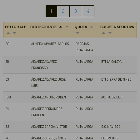
1
2
3
4
PETTORALE
PARTECIPANTE
QUOTA
SOCIETÀ SPORTIVA
201
ALMEDA ALVAREZ, CARLOS
PAREJAS -
RUTA LARGA
38
ALVAREZ ALVAREZ,
RUTA LARGA
BTT LA CALEYA
FRANCISCO
53
ÁLVAREZ ÁLVAREZ, JOSÉ
RUTA LARGA
BTT SIERRA DE TINEO
LUIS
100
ÁLVAREZ ANTÓN, RUBÉN
RUTA LARGA
ACTITUDE CDB
24
ALVAREZ FERNÁNDEZ,
RUTA LARGA
FROILAN
66
ÁLVAREZ GARCÍA, VÍCTOR
RUTA LARGA
G.C. NAVIEGO
76
ÁLVAREZ JORGE, VÍCTOR
RUTA LARGA
LASTRABIKE