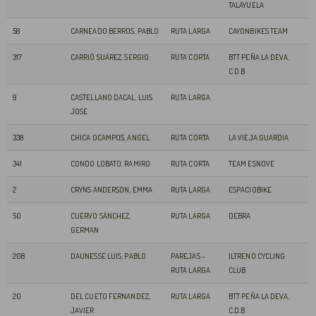
TALAYUELA
58
CARNEADO BERROS, PABLO
RUTA LARGA
CAYONBIKES TEAM
317
CARRIÓ SUÁREZ, SERGIO
RUTA CORTA
BTT PEÑA LA DEVA,
C.D.B
9
CASTELLANO DACAL, LUIS
RUTA LARGA
JOSE
338
CHICA OCAMPOS, ANGEL
RUTA CORTA
LA VIEJA GUARDIA
341
CONDO LOBATO, RAMIRO
RUTA CORTA
TEAM ESNOVE
2
CRYNS ANDERSON, EMMA
RUTA LARGA
ESPACIOBIKE
50
CUERVO SÁNCHEZ,
RUTA LARGA
DEBRA
GERMAN
208
DAUNESSE LUIS, PABLO
PAREJAS -
ILTRENO CYCLING
RUTA LARGA
CLUB
20
DEL CUETO FERNANDEZ,
RUTA LARGA
BTT PEÑA LA DEVA,
JAVIER
C.D.B