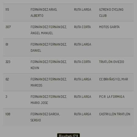
115
FERNÁNDEZ ARIAS,
RUTA LARGA
ILTRENO CYCLING
ALBERTO
CLUB
307
FERNÁNDEZ FERNÁNDEZ,
RUTA CORTA
MOTOS GARITA
ÁNGEL MANUEL
61
FERNANDEZ FERNANDEZ,
RUTA LARGA
DANIEL
323
FERNÁNDEZ FERNÁNDEZ,
RUTA CORTA
TRIATLÓN OVIEDO
KEVIN
62
FERNANDEZ FERNANDEZ,
RUTA LARGA
CC BRAÑAS Y EL MAR
MARCOS
3
FERNANDEZ FERNANDEZ,
RUTA LARGA
P.C.R. LA FORMIGA
MARIO JOSE
108
FERNANDEZ GARCIA,
RUTA LARGA
CASTRILLÓN TRIATLÓN
SERGIO
Risultati: 179