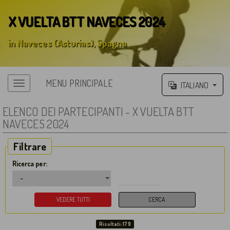
X VUELTA BTT NAVECES 2024
in Naveces (Asturias), Spagna
';
MENU PRINCIPALE
ITALIANO
ELENCO DEI PARTECIPANTI - X VUELTA BTT
NAVECES 2024
Filtrare
Ricerca per:
Risultati: 179