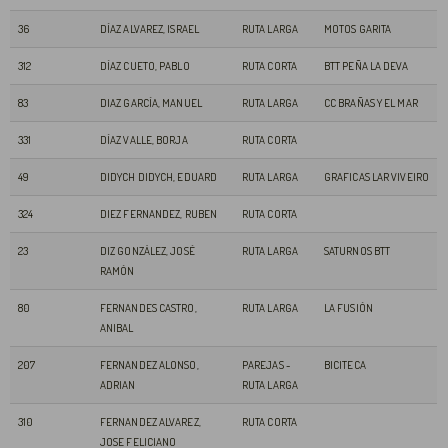
36
DÍAZ ALVAREZ, ISRAEL
RUTA LARGA
MOTOS GARITA
312
DÍAZ CUETO, PABLO
RUTA CORTA
BTT PEÑA LA DEVA
83
DIAZ GARCÍA, MANUEL
RUTA LARGA
CC BRAÑAS Y EL MAR
331
DÍAZ VALLE, BORJA
RUTA CORTA
49
DIDYCH DIDYCH, EDUARD
RUTA LARGA
GRAFICAS LAR VIVEIRO
324
DIEZ FERNANDEZ, RUBEN
RUTA CORTA
23
DIZ GONZÁLEZ, JOSÉ
RUTA LARGA
SATURNOS BTT
RAMÓN
80
FERNANDES CASTRO,
RUTA LARGA
LA FUSIÓN
ANIBAL
207
FERNANDEZ ALONSO,
PAREJAS -
BICITECA
ADRIAN
RUTA LARGA
310
FERNANDEZ ALVAREZ,
RUTA CORTA
JOSE FELICIANO