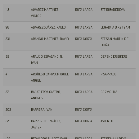
113
ÁLVAREZ MARTÍNEZ,
RUTA LARGA
BTT RIBADEDEVA
VICTOR
98
ÁLVAREZ SUÁREZ, PABLO
RUTA LARGA
LEGALVIA BIKE TEAM
334
ARANGO MARTINEZ, DAVID
RUTA CORTA
BTT SAN MARTIN DE
LUIÑA
63
ARAUJO ESPASANDIN,
RUTA LARGA
DEFENDER BIKERS
IVAN
4
ARGÜESO CAMPO, MIGUEL
RUTA LARGA
PISAPRAOS
ÁNGEL
37
BAJATIERRA CASTRO,
RUTA LARGA
CC 7 VOLTAS
ANDRES
303
BARRERA, IVAN
RUTA CORTA
328
BARRERO GONZÁLEZ,
RUTA CORTA
AVIENTU
JAVIER
102
BERNARDO SUÁREZ, RAÚL
RUTA LARGA
BTT PEÑA LA DEVA,