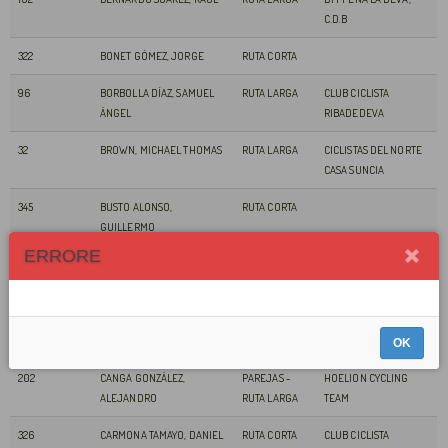
C.D.B
322
BONET GÓMEZ, JORGE
RUTA CORTA
96
BORBOLLA DÍAZ, SAMUEL
RUTA LARGA
CLUB CICLISTA
ÁNGEL
RIBADEDEVA
32
BROWN, MICHAEL THOMAS
RUTA LARGA
CICLISTAS DEL NORTE
CASA SUNCIA
345
BUSTO ALONSO,
RUTA CORTA
GUILLERMO
ERRORE
107
CALVO RODRIGUEZ, JOSE
RUTA LARGA
TOUS PA TOUS
JUAN
88
CANDELAS RODRIGUEZ,
RUTA LARGA
CICLOS FRAN, C.C.
IVÁN
OK
202
CANGA GONZÁLEZ,
PAREJAS -
HOELION CYCLING
ALEJANDRO
RUTA LARGA
TEAM
326
CARMONA TAMAYO, DANIEL
RUTA CORTA
CLUB CICLISTA