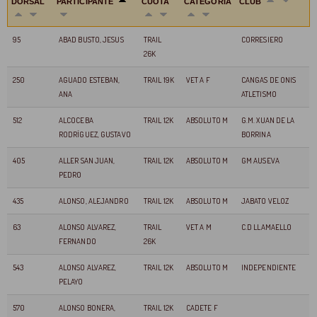
DORSAL
PARTICIPANTE
CUOTA
CATEGORÍA
CLUB
95
ABAD BUSTO, JESUS
TRAIL
CORRESIERO
26K
250
AGUADO ESTEBAN,
TRAIL 19K
VET A F
CANGAS DE ONIS
ANA
ATLETISMO
512
ALCOCEBA
TRAIL 12K
ABSOLUTO M
G.M. XUAN DE LA
RODRÍGUEZ, GUSTAVO
BORRINA
405
ALLER SAN JUAN,
TRAIL 12K
ABSOLUTO M
GM AUSEVA
PEDRO
435
ALONSO, ALEJANDRO
TRAIL 12K
ABSOLUTO M
JABATO VELOZ
63
ALONSO ALVAREZ,
TRAIL
VET A M
C.D LLAMAELLO
FERNANDO
26K
543
ALONSO ALVAREZ,
TRAIL 12K
ABSOLUTO M
INDEPENDIENTE
PELAYO
570
ALONSO BONERA,
TRAIL 12K
CADETE F