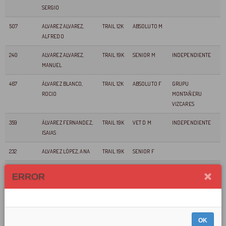
SERGIO
507
ALVAREZ ALVAREZ,
TRAIL 12K
ABSOLUTO M
ALFREDO
240
ALVAREZ ALVAREZ,
TRAIL 19K
SENIOR M
INDEPENDIENTE
MANUEL
467
ÁLVAREZ BLANCO,
TRAIL 12K
ABSOLUTO F
GRUPU
ROCIO
MONTAÑERU
VIZCARES
359
ÁLVAREZ FERNANDEZ,
TRAIL 19K
VET D M
INDEPENDIENTE
ISAIAS
232
ALVAREZ LÓPEZ, ANA
TRAIL 19K
SENIOR F
360
ÁLVAREZ MEJIDO,
TRAIL 19K
SENIOR M
INDEPENDIENTE
ERROR
MANUEL
12
ALVAREZ NORIEGA,
TRAIL
VET B M
CLUB ENSIDESA
IGNACIO
26K
GIJON
OK