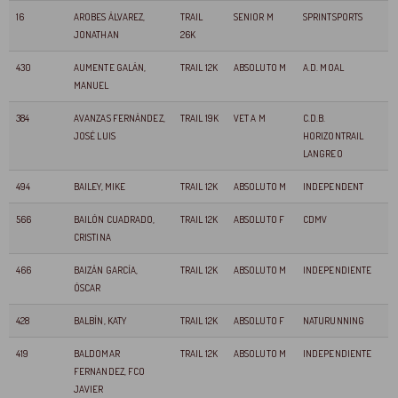
16
AROBES ÁLVAREZ,
TRAIL
SENIOR M
SPRINTSPORTS
JONATHAN
26K
430
AUMENTE GALÁN,
TRAIL 12K
ABSOLUTO M
A.D. MOAL
MANUEL
384
AVANZAS FERNÁNDEZ,
TRAIL 19K
VET A M
C.D.B.
JOSÉ LUIS
HORIZONTRAIL
LANGREO
494
BAILEY, MIKE
TRAIL 12K
ABSOLUTO M
INDEPENDENT
566
BAILÓN CUADRADO,
TRAIL 12K
ABSOLUTO F
CDMV
CRISTINA
466
BAIZÁN GARCÍA,
TRAIL 12K
ABSOLUTO M
INDEPENDIENTE
ÓSCAR
428
BALBÍN, KATY
TRAIL 12K
ABSOLUTO F
NATURUNNING
419
BALDOMAR
TRAIL 12K
ABSOLUTO M
INDEPENDIENTE
FERNANDEZ, FCO
JAVIER