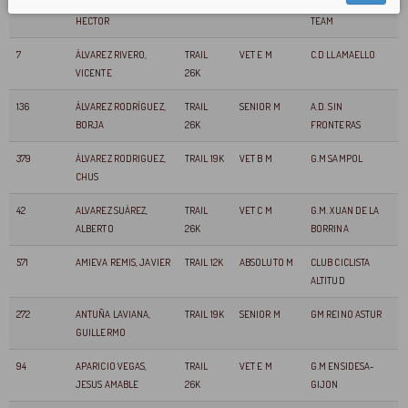
373
ÁLVAREZ OSENDI,
TRAIL 19K
SENIOR M
RAPOSOS TRAIL
HECTOR
TEAM
7
ÁLVAREZ RIVERO,
TRAIL
VET E M
C.D LLAMAELLO
VICENTE
26K
136
ÁLVAREZ RODRÍGUEZ,
TRAIL
SENIOR M
A.D. SIN
BORJA
26K
FRONTERAS
379
ÁLVAREZ RODRIGUEZ,
TRAIL 19K
VET B M
G.M SAMPOL
CHUS
42
ALVAREZ SUÁREZ,
TRAIL
VET C M
G.M. XUAN DE LA
ALBERTO
26K
BORRINA
571
AMIEVA REMIS, JAVIER
TRAIL 12K
ABSOLUTO M
CLUB CICLISTA
ALTITUD
272
ANTUÑA LAVIANA,
TRAIL 19K
SENIOR M
GM REINO ASTUR
GUILLERMO
94
APARICIO VEGAS,
TRAIL
VET E M
G.M ENSIDESA-
JESUS AMABLE
26K
GIJON