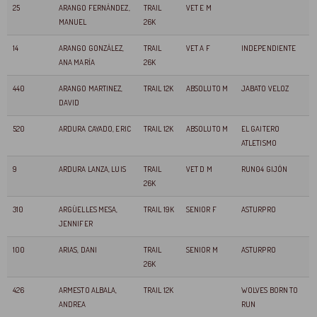
25
ARANGO FERNÁNDEZ,
TRAIL
VET E M
MANUEL
26K
14
ARANGO GONZÁLEZ,
TRAIL
VET A F
INDEPENDIENTE
ANA MARÍA
26K
440
ARANGO MARTINEZ,
TRAIL 12K
ABSOLUTO M
JABATO VELOZ
DAVID
520
ARDURA CAYADO, ERIC
TRAIL 12K
ABSOLUTO M
EL GAITERO
ATLETISMO
9
ARDURA LANZA, LUIS
TRAIL
VET D M
RUN04 GIJÓN
26K
310
ARGÜELLES MESA,
TRAIL 19K
SENIOR F
ASTURPRO
JENNIFER
100
ARIAS, DANI
TRAIL
SENIOR M
ASTURPRO
26K
426
ARMESTO ALBALA,
TRAIL 12K
WOLVES BORN TO
ANDREA
RUN