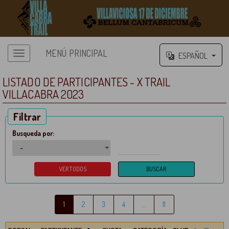
MENÚ PRINCIPAL
ESPAÑOL
LISTADO DE PARTICIPANTES - X TRAIL
VILLACABRA 2023
Filtrar
Busqueda por:
1
2
3
4
…
11