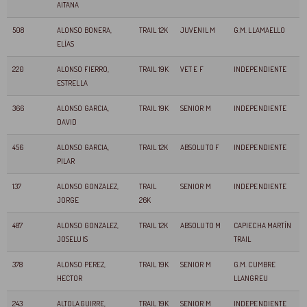
AITANA
508
ALONSO BONERA,
TRAIL 12K
JUVENIL M
G.M. LLAMAELLO
ELÍAS
220
ALONSO FIERRO,
TRAIL 19K
VET E F
INDEPENDIENTE
ESTRELLA
366
ALONSO GARCIA,
TRAIL 19K
SENIOR M
INDEPENDIENTE
DAVID
456
ALONSO GARCIA,
TRAIL 12K
ABSOLUTO F
INDEPENDIENTE
PILAR
137
ALONSO GONZALEZ,
TRAIL
SENIOR M
INDEPENDIENTE
JORGE
26K
487
ALONSO GONZALEZ,
TRAIL 12K
ABSOLUTO M
CAPIECHA MARTÍN
JOSELUIS
TRAIL
378
ALONSO PEREZ,
TRAIL 19K
SENIOR M
G.M. CUMBRE
HECTOR
LLANGREU
243
ALTOLAGUIRRE,
TRAIL 19K
SENIOR M
INDEPENDIENTE