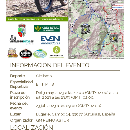
INFORMACIÓN DEL EVENTO
Deporte
Ciclismo
Especialidad
BTT, MTB
Deportiva
Plazo de
Del
3 may. 2023
a las
12:00 (GMT+02:00)
al
20
inscripción
jul. 2023
a las
23:59 (GMT+02:00)
Fecha del
23 jul. 2023
a las
09:00 (GMT+02:00)
evento
Lugar
Lugar el Campo 14, 33677 (Asturias), España
Organizador
GM REINO ASTUR
LOCALIZACIÓN