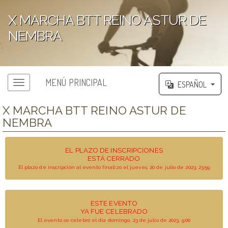
X MARCHA BTT REINO ASTUR DE
NEMBRA
';
MENÚ PRINCIPAL
ESPAÑOL
X MARCHA BTT REINO ASTUR DE
NEMBRA
EL PLAZO DE INSCRIPCIONES
ESTÁ CERRADO
El plazo de inscripción al evento finalizó el jueves, 20 de julio de 2023, 23:59
ESTE EVENTO
YA FUE CELEBRADO
El evento se celebró el día domingo, 23 de julio de 2023, 9:00