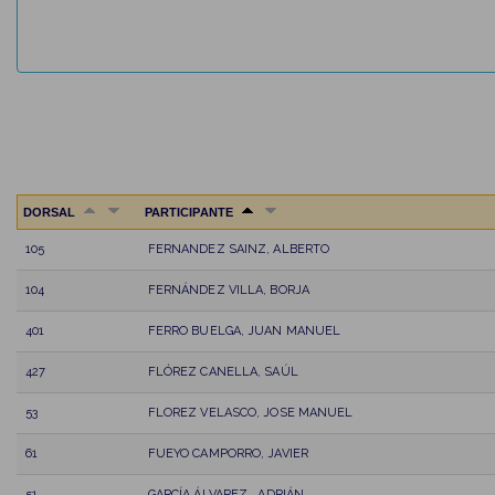
DORSAL
PARTICIPANTE
105
FERNANDEZ SAINZ, ALBERTO
104
FERNÁNDEZ VILLA, BORJA
401
FERRO BUELGA, JUAN MANUEL
427
FLÓREZ CANELLA, SAÚL
53
FLOREZ VELASCO, JOSE MANUEL
61
FUEYO CAMPORRO, JAVIER
51
GARCÍA ÁLVAREZ , ADRIÁN