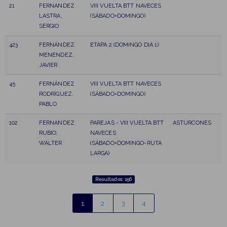
21
FERNANDEZ
VIII VUELTA BTT NAVECES
LASTRA,
(SÁBADO+DOMINGO)
SERGIO
423
FERNÁNDEZ
ETAPA 2 (DOMINGO DIA 1)
MENENDEZ,
JAVIER
45
FERNÁNDEZ
VIII VUELTA BTT NAVECES
RODRÍGUEZ,
(SÁBADO+DOMINGO)
PABLO
102
FERNANDEZ
PAREJAS - VIII VUELTA BTT
ASTURCONES
RUBIO,
NAVECES
WALTER
(SÁBADO+DOMINGO-RUTA
LARGA)
Resultados: 156
1
2
3
4