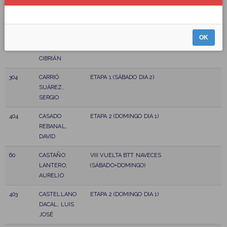
GONZALEZ,
(SÁBADO+DOMINGO)
ALEJANDRO
OK
16
CARNICERO
VIII VUELTA BTT NAVECES
SUÁREZ,
(SÁBADO+DOMINGO)
CIBRIÁN
304
CARRIÓ
ETAPA 1 (SÁBADO DIA 2)
SUÁREZ,
SERGIO
404
CASADO
ETAPA 2 (DOMINGO DIA 1)
REBANAL,
DAVID
60
CASTAÑO
VIII VUELTA BTT NAVECES
LANTERO,
(SÁBADO+DOMINGO)
AURELIO
403
CASTELLANO
ETAPA 2 (DOMINGO DIA 1)
DACAL, LUIS
JOSÉ