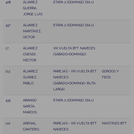
408
ÁLVAREZ
ETAPA 2 (DOMINGO DIA 1)
GUERRA,
JORGE LUIS
437
ÁLVAREZ
ETAPA 2 (DOMINGO DIA 1)
MARTÍNEZ,
VÍCTOR
17
ÁLVAREZ
VIII VUELTA BTT NAVECES
OSENDI,
(SÁBADO+DOMINGO)
HÉCTOR
113
ÁLVAREZ
PAREJAS - VIII VUELTA BTT
GORDOS Y
SUÁREZ,
NAVECES
FEOS
PABLO
(SÁBADO+DOMINGO-RUTA
LARGA)
435
ARANGO
ETAPA 2 (DOMINGO DIA 1)
GARCÍA,
MARCOS
110
ARENAL
PAREJAS - VIII VUELTA BTT
MASTINES BTT
CANTERO,
NAVECES