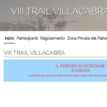
VIII TRAIL VILLACABR
in Villaviciosa (Asturias), Spagna
';
Inizio
Partecipanti
Regolamento
Zona Privata del Part
VIII TRAIL VILLACABRA
IL PERIODO DI ISCRIZIONE
È CHIUSO
Il periodo di iscrizione all’evento è terminato il domenica 5