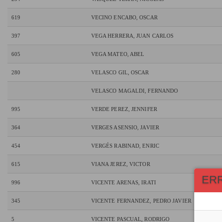
619
VECINO ENCABO, OSCAR
397
VEGA HERRERA, JUAN CARLOS
605
VEGA MATEO, ABEL
280
VELASCO GIL, OSCAR
VELASCO MAGALDI, FERNANDO
995
VERDE PEREZ, JENNIFER
364
VERGES ASENSIO, JAVIER
454
VERGÉS RABINAD, ENRIC
615
VIANA JEREZ, VICTOR
ER
996
VICENTE ARENAS, IRATI
345
VICENTE FERNANDEZ, PEDRO JAVIER
5
VICENTE PASCUAL, RODRIGO