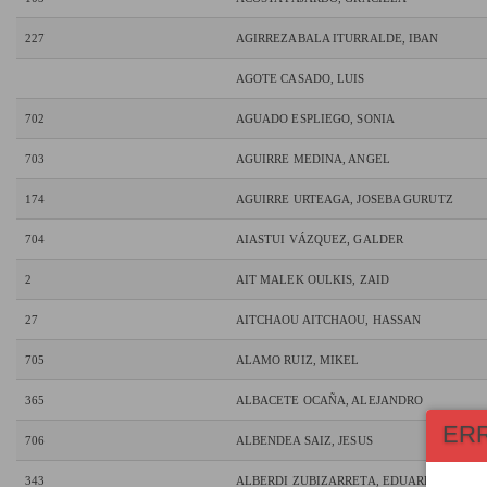
227
AGIRREZABALA ITURRALDE, IBAN
AGOTE CASADO, LUIS
702
AGUADO ESPLIEGO, SONIA
703
AGUIRRE MEDINA, ANGEL
174
AGUIRRE URTEAGA, JOSEBA GURUTZ
704
AIASTUI VÁZQUEZ, GALDER
2
AIT MALEK OULKIS, ZAID
27
AITCHAOU AITCHAOU, HASSAN
705
ALAMO RUIZ, MIKEL
365
ALBACETE OCAÑA, ALEJANDRO
ER
706
ALBENDEA SAIZ, JESUS
343
ALBERDI ZUBIZARRETA, EDUARDO