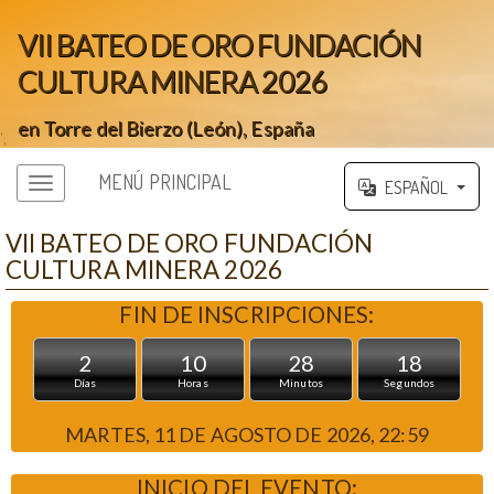
VII BATEO DE ORO FUNDACIÓN
CULTURA MINERA 2026
en Torre del Bierzo (León), España
';
MENÚ PRINCIPAL
ESPAÑOL
VII BATEO DE ORO FUNDACIÓN
CULTURA MINERA 2026
FIN DE INSCRIPCIONES:
2
10
28
17
Días
Horas
Minutos
Segundos
MARTES, 11 DE AGOSTO DE 2026, 22:59
INICIO DEL EVENTO: