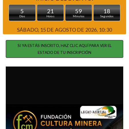
5
21
59
17
Días
Horas
Minutos
Segundos
SÁBADO, 15 DE AGOSTO DE 2026, 10:30