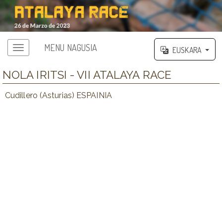
MENU NAGUSIA
EUSKARA
NOLA IRITSI - VII ATALAYA RACE
Cudillero (Asturias) ESPAINIA