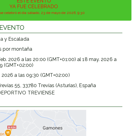
ESTE EVENTO
YA FUE CELEBRADO
se celebró el día sábado, 23 de mayo de 2026, 9:30
 EVENTO
a y Escalada
as por montaña
feb. 2026
a las
20:00 (GMT+01:00)
al
18 may. 2026
a
59 (GMT+02:00)
. 2026
a las
09:30 (GMT+02:00)
revías 55, 33780 Trevías (Asturias), España
DEPORTIVO TREVIENSE