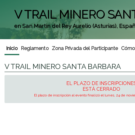
V TRAIL MINERO SAN
en San Martín del Rey Aurelio (Asturias), Espa
';
Inicio
Reglamento
Zona Privada del Participante
Cómo 
V TRAIL MINERO SANTA BARBARA
EL PLAZO DE INSCRIPCIONE
ESTÁ CERRADO
El plazo de inscripción al evento finalizó el lunes, 24 de nov