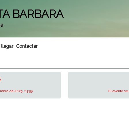
TA BARBARA
ña
llegar
Contactar
S
iembre de 2025, 23:59
El evento se