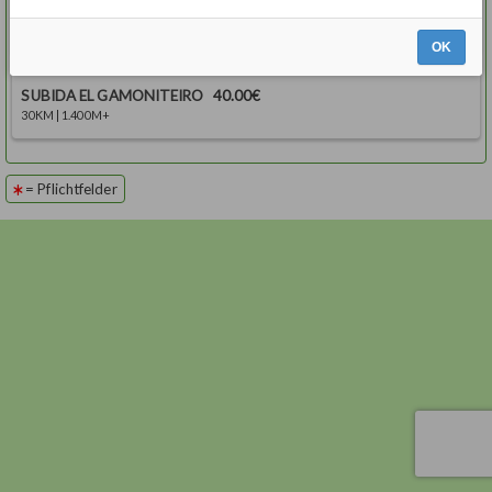
CICLOTURISTA EL GAMONITEIRO
45.00€
106KM 2.600M+ | 9:00H | POLIDEPORTIVO BARZANA
OK
SUBIDA EL GAMONITEIRO
40.00€
30KM | 1.400M+
= Pflichtfelder