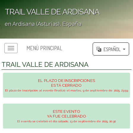
TRAIL VALLE DE ARDISANA
en Ardisana (Asturias), España
';
MENÚ PRINCIPAL
ESPAÑOL
TRAIL VALLE DE ARDISANA
EL PLAZO DE INSCRIPCIONES
ESTÁ CERRADO
El plazo de inscripción al evento finalizó el martes, 9 de septiembre de 2025, 23:59
ESTE EVENTO
YA FUE CELEBRADO
El evento se celebró el día sábado, 13 de septiembre de 2025, 10:30