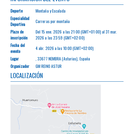
Deporte
Montaña y Escalada
Especialidad
Carreras por montaña
Deportiva
Plazo de
Del
15 ene. 2026
a las
21:00 (GMT+01:00)
al
31 mar.
inscripción
2026
a las
23:59 (GMT+02:00)
Fecha del
4 abr. 2026
a las
10:00 (GMT+02:00)
evento
Lugar
, 33677 NEMBRA (Asturias), España
Organizador
GM REINO ASTUR
LOCALIZACIÓN