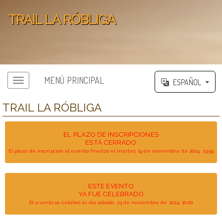
TRAIL LA RÓBLIGA
';
MENÚ PRINCIPAL
ESPAÑOL
TRAIL LA RÓBLIGA
EL PLAZO DE INSCRIPCIONES
ESTÁ CERRADO
El plazo de inscripción al evento finalizó el martes, 19 de noviembre de 2024, 23:59
ESTE EVENTO
YA FUE CELEBRADO
El evento se celebró el día sábado, 23 de noviembre de 2024, 10:00