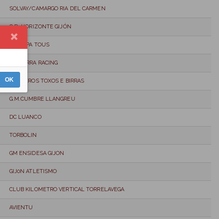
SOLVAY/CAMARGO RIA DEL CARMEN
C.D. HORIZONTE GIJÓN
TOUS PA TOUS
CHATARRA RACING
OK
TRAILEROS TOXOS E BIRRAS
G.M.CUMBRE LLANGREU
DC LUANCO
TORBOLIN
GM ENSIDESA GIJON
GIJ0N ATLETISMO
CLUB KILOMETRO VERTICAL TORRELAVEGA
AVIENTU