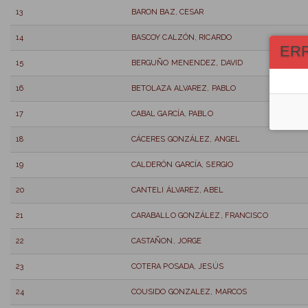
13
BARON BAZ, CESAR
14
BASCOY CALZÓN, RICARDO
ER
15
BERGUÑO MENENDEZ, DAVID
16
BETOLAZA ALVAREZ, PABLO
17
CABAL GARCÍA, PABLO
18
CÁCERES GONZÁLEZ, ANGEL
19
CALDERÓN GARCÍA, SERGIO
20
CANTELI ÁLVAREZ, ABEL
21
CARABALLO GONZÁLEZ, FRANCISCO
22
CASTAÑON, JORGE
23
COTERA POSADA, JESÚS
24
COUSIDO GONZALEZ, MARCOS