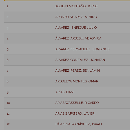
1
AGUDIN MONTAÑO, JORGE
2
ALONSO SUÀREZ, ALBINO
3
ÁLVAREZ, ENRIQUE JULIO
4
ÁLVAREZ ARBESU, VERONICA
5
ALVAREZ FERNANDEZ, LONGINOS
6
ALVAREZ GONZÁLEZ, JONATAN
7
ALVAREZ PEREZ, BENJAMIN
8
ARBOLEYA MONTES, OMAR
9
ARIAS, DANI
10
ARIAS WASSELLE, RICARDO
11
ARIAS ZAPATERO, JAVIER
12
BÁRCENA RODRÍGUEZ, ISRAEL