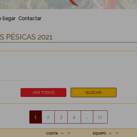
llegar
Contactar
S PÉSICAS 2021
1
2
3
4
…
11
CUOTA
EQUIPO