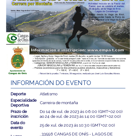
INFORMACIÓN DO EVENTO
Deporte
Atletismo
Especialidade
Carreira de montaña
Deportiva
Prazo de
Do
14 de xul. de 2023
ás
06:00 (GMT+02:00)
inscrición
ao
24 de xul. de 2023
ás
14:00 (GMT+02:00)
Data do
25 de xul. de 2023
ás
10:30 (GMT+02:00)
evento
, 33556 CANGAS DE ONÍS - LAGOS DE