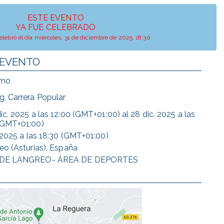
ESTE EVENTO
YA FUE CELEBRADO
elebró el día miércoles, 31 de diciembre de 2025, 18:30
 EVENTO
smo
g, Carrera Popular
ic. 2025
a las
12:00 (GMT+01:00)
al
28 dic. 2025
a las
(GMT+01:00)
 2025
a las
18:30 (GMT+01:00)
eo (Asturias), España
DE LANGREO- ÁREA DE DEPORTES