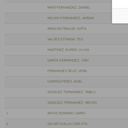
MAYO FERNANDEZ, DANIEL
MEJIDO FERNANDEZ, ADRIAN
ARIAS ENTRIALGO, SOFÍA
VALDÉS ESTRADA, TEO
MARTÍNEZ QUIROS, OLIVIA
GARCÍA HERNÁNDEZ, IYÁN
FERNANDEZ ROJO, VERA
CAMPOS PÉREZ, NOEL
VAZQUEZ FERNANDEZ, PABLO
VAZQUEZ FERNANDEZ, BRUNO
1
ARTOS SERRANO, DARÍO
2
SOLAR COALLA, CARLOTA