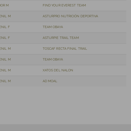
IOR M
FIND YOUR EVEREST TEAM
ENIL M
ASTURPRO NUTRICIÓN DEPORTIVA
ENIL F
TEAM OBAYA
ENIL F
ASTURPIE TRAIL TEAM
ENIL M
TOSCAF RECTA FINAL TRAIL
ENIL M
TEAM OBAYA
ENIL M
XATOS DEL NALON
ENIL M
AD MOAL