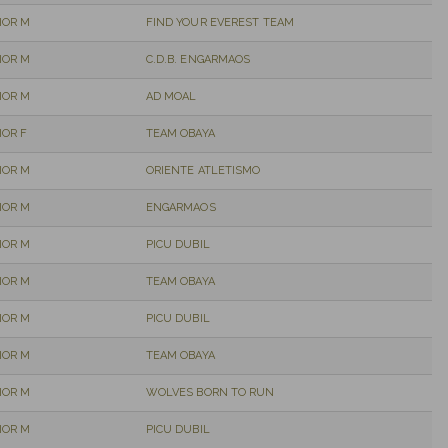
IOR M
FIND YOUR EVEREST TEAM
IOR M
C.D.B. ENGARMAOS
IOR M
AD MOAL
IOR F
TEAM OBAYA
IOR M
ORIENTE ATLETISMO
IOR M
ENGARMAOS
IOR M
PICU DUBIL
IOR M
TEAM OBAYA
IOR M
PICU DUBIL
IOR M
TEAM OBAYA
IOR M
WOLVES BORN TO RUN
IOR M
PICU DUBIL