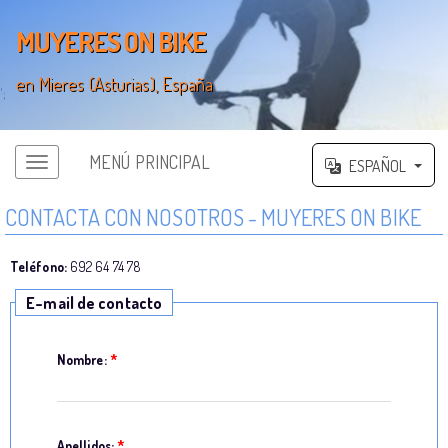
MUYERES ON BIKE
en Mieres (Asturias), España
';
MENÚ PRINCIPAL
ESPAÑOL
CONTACTA CON NOSOTROS - MUYERES ON BIKE
Teléfono:
692 64 74 78
E-mail de contacto
Nombre:
*
Apellidos:
*