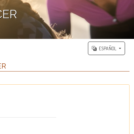
CER
ESPAÑOL
ER