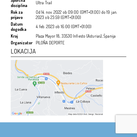
Športna
Ultra Trail
disciplina
Rok za
Od
14. nov. 2022
ob
09:00 (GMT+01.00)
do
19. jan.
prijavo
2023
ob
23:59 (GMT+01.00)
Datum
4. feb. 2023
ob
16:00 (GMT+01.00)
dogodka
Kraj
Plaza Mayor 18, 33530 Infiesto (Asturias), Španija
Organizator
PILOÑA DEPORTE
LOKACIJA