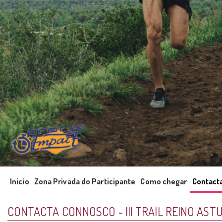
Inicio
Zona Privada do Participante
Como chegar
Contact
CONTACTA CONNOSCO - III TRAIL REINO AST