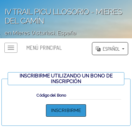
IV TRAIL PICU LLOSORIO - MIERES
DEL CAMÍN
en Mieres (Asturias), España
';
MENÚ PRINCIPAL
ESPAÑOL
INSCRIBIRME UTILIZANDO UN BONO DE
INSCRIPCIÓN
Código del Bono