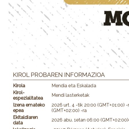
KIROL PROBAREN INFORMAZIOA
Kirola
Mendia eta Eskalada
Kirol-
Mendi lasterketak
espezialitatea
Izena emateko
2026 urt. 4
-tik
20:00 (GMT+01:00)
-
epea
(GMT+02:00)
-ra
Ekitaldiaren
2026 abu. 1
etan
06:00 (GMT+02:00)
data