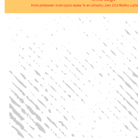
Kirol probaren inskripzio epea %-an amaitu zen 2026(e)ko uztai