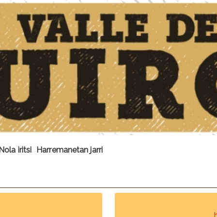
Nola iritsi
Harremanetan jarri