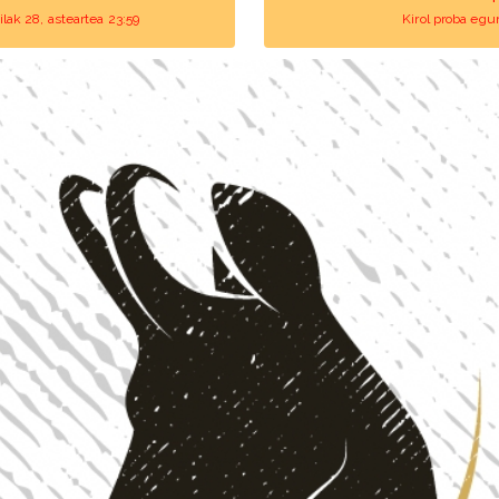
lak 28, asteartea 23:59
Kirol proba eg