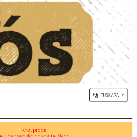
EUSKARA
Kirol proba
hau dagoenekoz ospatua dago