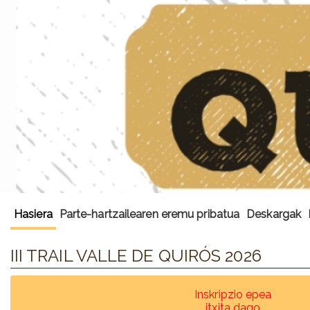
Hasiera
Parte-hartzailearen eremu pribatua
Deskargak
III TRAIL VALLE DE QUIRÓS 2026
Inskripzio epea
itxita dago