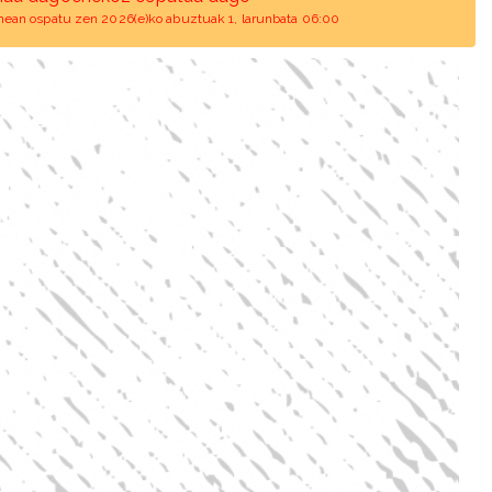
unean ospatu zen 2026(e)ko abuztuak 1, larunbata 06:00