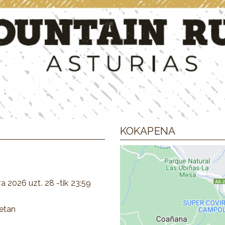
KOKAPENA
ra
2026 uzt. 28
-tik
23:59
etan