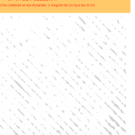
'ha celebrat el dia dissabte, 2 d’agost de 2025 a les 6:00