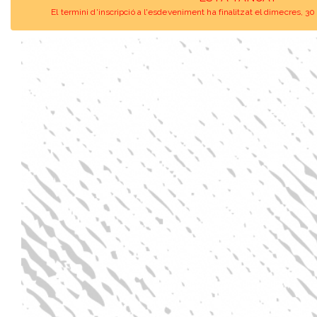
El termini d'inscripció a l'esdeveniment ha finalitzat el dimecres, 30 