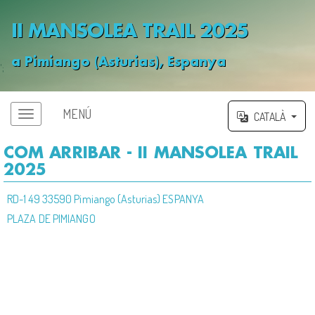
II MANSOLEA TRAIL 2025
a Pimiango (Asturias), Espanya
';
MENÚ
CATALÀ
COM ARRIBAR - II MANSOLEA TRAIL
2025
RD-1 49 33590 Pimiango (Asturias) ESPANYA
PLAZA DE PIMIANGO