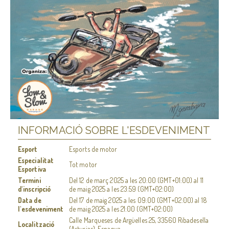
INFORMACIÓ SOBRE L'ESDEVENIMENT
Esport
Esports de motor
Especialitat
Tot motor
Esportiva
Termini
Del
12 de març 2025
a les
20:00 (GMT+01:00)
al
11
d'inscripció
de maig 2025
a les
23:59 (GMT+02:00)
Data de
Del
17 de maig 2025
a les
09:00 (GMT+02:00)
al
18
l'esdeveniment
de maig 2025
a les
21:00 (GMT+02:00)
Calle Marqueses de Argüelles 25, 33560 Ribadesella
Localització
(Asturias), Espanya