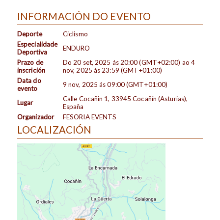
INFORMACIÓN DO EVENTO
Deporte
Ciclismo
Especialidade
ENDURO
Deportiva
Prazo de
Do
20 set, 2025
ás
20:00 (GMT+02:00)
ao
4
inscrición
nov, 2025
ás
23:59 (GMT+01:00)
Data do
9 nov, 2025
ás
09:00 (GMT+01:00)
evento
Calle Cocañin 1, 33945 Cocañín (Asturias),
Lugar
España
Organizador
FESORIA EVENTS
LOCALIZACIÓN