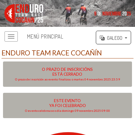
MENÚ PRINCIPAL
GALEGO
ENDURO TEAM RACE COCAÑÍN
O PRAZO DE INSCRICIÓNS
ESTÁ CERRADO
O prazo de inscrición ao evento finalizou o martes 04 novembro 2025 23:59
ESTE EVENTO
YA FOI CELEBRADO
O evento celebrouse o día domingo 09 novembro 2025 09:00