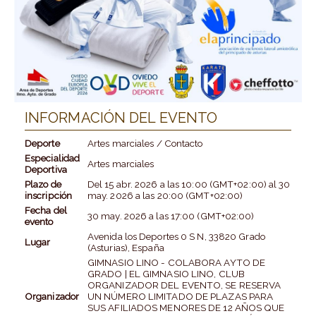
INFORMACIÓN DEL EVENTO
Deporte
Artes marciales / Contacto
Especialidad
Artes marciales
Deportiva
Plazo de
Del
15 abr. 2026
a las
10:00 (GMT+02:00)
al
30
inscripción
may. 2026
a las
20:00 (GMT+02:00)
Fecha del
30 may. 2026
a las
17:00 (GMT+02:00)
evento
Avenida los Deportes 0 S N, 33820 Grado
Lugar
(Asturias), España
GIMNASIO LINO - COLABORA AYTO DE
GRADO | EL GIMNASIO LINO, CLUB
ORGANIZADOR DEL EVENTO, SE RESERVA
Organizador
UN NÚMERO LIMITADO DE PLAZAS PARA
SUS AFILIADOS MENORES DE 12 AÑOS QUE