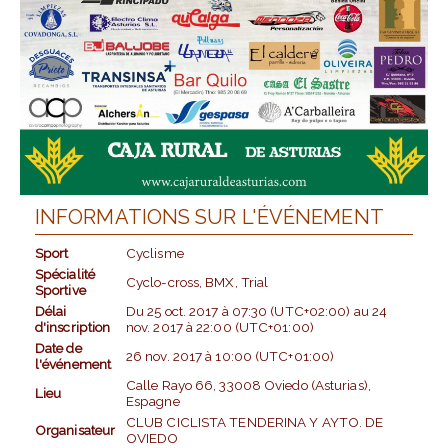
INFORMATIONS SUR L'ÉVÉNEMENT
Sport
Cyclisme
Spécialité
Cyclo-cross, BMX, Trial
Sportive
Délai
Du
25 oct. 2017
à
07:30 (UTC+02:00)
au
24
d'inscription
nov. 2017
à
22:00 (UTC+01:00)
Date de
26 nov. 2017
à
10:00 (UTC+01:00)
l'événement
Calle Rayo 66, 33008 Oviedo (Asturias),
Lieu
Espagne
CLUB CICLISTA TENDERINA Y AYTO. DE
Organisateur
OVIEDO