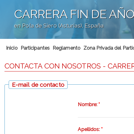
CARRERA FIN DE AÑO 
en Pola de Siero (Asturias), España
';
Inicio
Participantes
Reglamento
Zona Privada del Parti
CONTACTA CON NOSOTROS - CARRERA
E-mail de contacto
Nombre:
*
Apellidos:
*