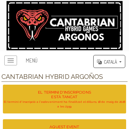
MENÚ
CATALÀ
CANTABRIAN HYBRID ARGOÑOS
EL TERMINI D'INSCRIPCIONS
ESTÀ TANCAT
El termini d'inscripció a l'esdeveniment ha finalitzat el dilluns, 18 de maig de 2026
a les 23:59
AQUEST EVENT