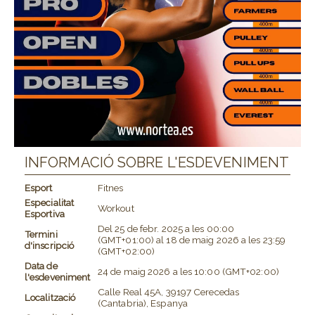
INFORMACIÓ SOBRE L'ESDEVENIMENT
Esport
Fitnes
Especialitat
Workout
Esportiva
Del
25 de febr. 2025
a les
00:00
Termini
(GMT+01:00)
al
18 de maig 2026
a les
23:59
d'inscripció
(GMT+02:00)
Data de
24 de maig 2026
a les
10:00 (GMT+02:00)
l'esdeveniment
Calle Real 45A, 39197 Cerecedas
Localització
(Cantabria), Espanya